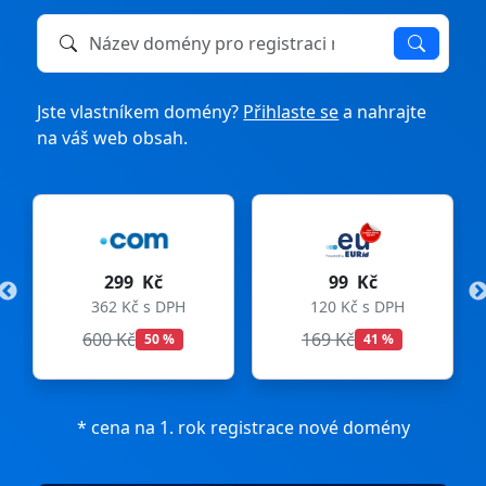
Název domény k registraci nebo převodu
Jste vlastníkem domény?
Přihlaste se
a nahrajte
na váš web obsah.
99 Kč
275 Kč
DPH
120 Kč s DPH
333 Kč s DPH
169 Kč
299 Kč
%
41 %
8 %
* cena na 1. rok registrace nové domény