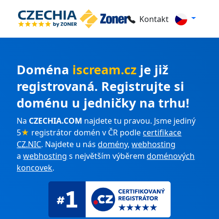
Kontakt
Doména
iscream.cz
je již
registrovaná. Registrujte si
doménu u jedničky na trhu!
Na
CZECHIA.COM
najdete tu pravou. Jsme jediný
5
★
registrátor domén v ČR podle
certifikace
CZ.NIC
. Najdete u nás
domény
,
webhosting
a
webhosting
s největším výběrem
doménových
koncovek
.