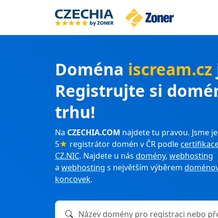
Doména
iscream.cz
Registrujte si domé
trhu!
Na
CZECHIA.COM
najdete tu pravou. Jsme je
5
★
registrátor domén v ČR podle
certifikac
CZ.NIC
. Najdete u nás
domény
,
webhosting
a
webhosting
s největším výběrem
doménov
koncovek
.
Název domény k registraci nebo převodu