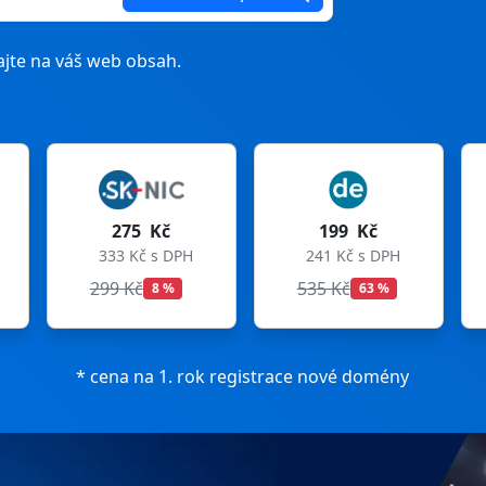
jte na váš web obsah.
199 Kč
199 Kč
241 Kč s DPH
241 Kč s DPH
535 Kč
699 Kč
63 %
72 %
* cena na 1. rok registrace nové domény