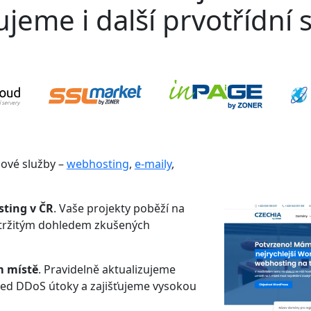
jeme i další prvotřídní s
gové služby –
webhosting
,
e-maily
,
sting v ČR
. Vaše projekty poběží na
etržitým dohledem zkušených
m místě
. Pravidelně aktualizujeme
řed DDoS útoky a zajišťujeme vysokou