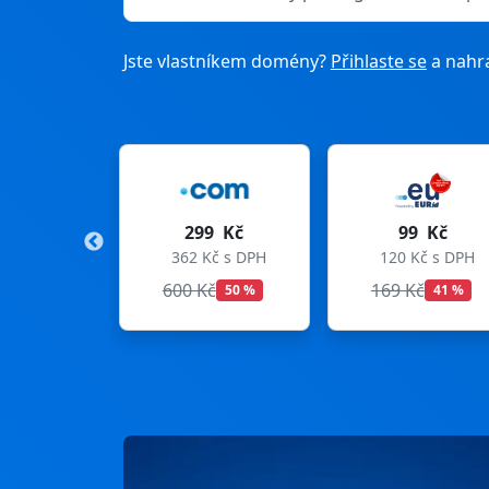
Jste vlastníkem domény?
Přihlaste se
a nahra
99 Kč
99 Kč
275 Kč
Kč s DPH
120 Kč s DPH
333 Kč s DPH
Kč
169 Kč
299 Kč
50 %
41 %
8 %